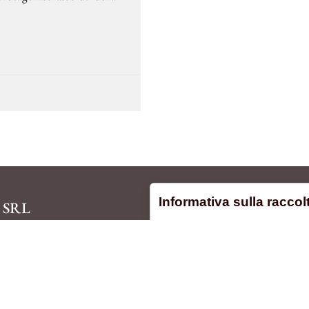
Informativa sulla raccol
 SRL
SOSTENIBILITÀ
ancesca 21/H
oce sull'Arno (PI)
1 703129
 380506