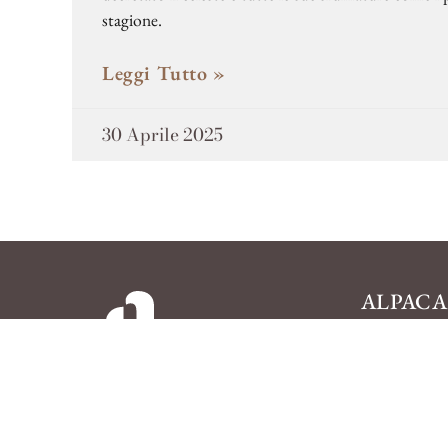
stagione​.
Leggi Tutto »
30 Aprile 2025
ALPACA
Via Nuova Fr
56029 — S. Cr
+39 057
+39 335