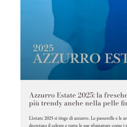
Azzurro Estate 2025: la fresch
più trendy anche nella pelle f
L’estate 2025 si tinge di azzurro. Le passerelle e le
decretato il celeste e tutte le sue sfumature come i 