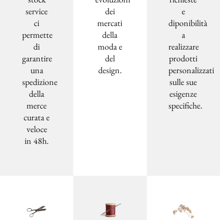
service
dei
e
ci
mercati
diponibilità
permette
della
a
di
moda e
realizzare
garantire
del
prodotti
una
design.
personalizzati
spedizione
sulle sue
della
esigenze
merce
specifiche.
curata e
veloce
in 48h.