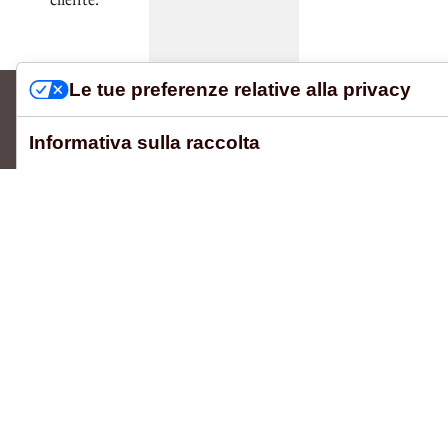
Le tue preferenze relative alla privacy
Informativa sulla raccolta
ALPACA SRL
Via Nuova Francesca 21/H
56029 — S. Croce sull'Arno (PI)
+39 0571 703129
+39 335 380506
info@conceria-alpaca.it
SOSTENIBILITÀ