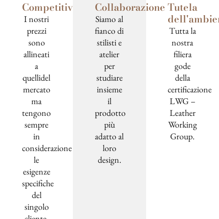
Competitività
Collaborazione
Tutela
dell'ambie
I nostri
Siamo al
prezzi
fianco di
Tutta la
sono
stilisti e
nostra
allineati
atelier
filiera
a
per
gode
quellidel
studiare
della
mercato
insieme
certificazione
ma
il
LWG –
tengono
prodotto
Leather
sempre
più
Working
in
adatto al
Group.
considerazione
loro
le
design.
esigenze
specifiche
del
singolo
cliente.