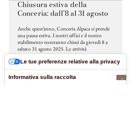
Chiusura estiva della
Conceria: dall’8 al 31 agosto
Anche quest’anno, Conceria Alpaca si prende
una pausa estiva. I nostri uffici e il nostro
stabilimento resteranno chiusi da giovedì 8 a
sabato 31 agosto 2025. Le attività
riprenderanno regolarmente lunedì 1°
Le tue preferenze relative alla privacy
settembre.
LEGGI TUTTO »
Informativa sulla raccolta
30 Luglio 2025