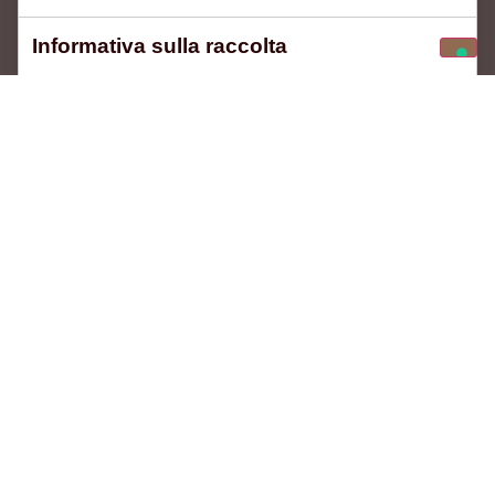
Informativa sulla raccolta
ALPACA SRL
Via Nuova Francesca 21/H
56029 — S. Croce sull'Arno (PI)
+39 0571 703129
+39 335 380506
info@conceria-alpaca.it
SOSTENIBILITÀ
SEGUICI SUI SOCIAL